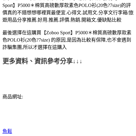
Sport】P5000＊棉質高磅數厚款素色POLO衫(20色?7size)的評
價真的不錯想想哪裡買最便宜.心得文.試用文.分享文行李箱/旅
遊用品分享推薦.好用.推薦.評價.熱銷.開箱文.優缺點比較
最後選擇在這購買【Zoboo Sport】P5000＊棉質高磅數厚款素
色POLO衫(20色?7size) 的原因,是因為比較有保障,也不會遇到
詐騙集團,所以才選擇在這購入
更多資料、資訊參考分享↓↓↓
商品網址:
魚鬆