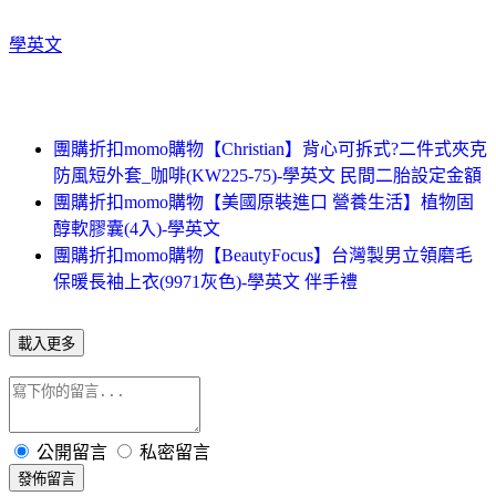
學英文
團購折扣momo購物【Christian】背心可拆式?二件式夾克
防風短外套_咖啡(KW225-75)-學英文 民間二胎設定金額
團購折扣momo購物【美國原裝進口 營養生活】植物固
醇軟膠囊(4入)-學英文
團購折扣momo購物【BeautyFocus】台灣製男立領磨毛
保暖長袖上衣(9971灰色)-學英文 伴手禮
載入更多
公開留言
私密留言
發佈留言