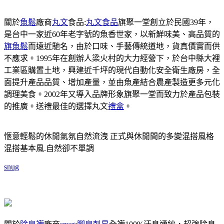
關於
魚鬆
廠商
丸文
食品:
丸文食品
旗聚一堂創立於民國39年，
是台中一家近60年老字號的魚香世家，以新鮮味美、高品質的
旗魚鬆
而遠近馳名，由於口味、手藝傳統道地，貨真價實而供
不應求。1995年在創辦人梁火村的大力經營下，於台中縣大裡
工業區購置土地，興建近千坪的現代自動化安全衛生廠房，全
面提升產品品質、增加產量，並由魚產結合農產製造更多元化
調理美食。2002年又導入品牌形象旗聚一堂而致力於產品包裝
的推廣。送禮最佳的選擇丸文
禮盒
。
愜意輕鬆的休閒氣氛自然流洩 正式與休閒間的多變混搭風格
混搭基本風.自然卻不單調
snug