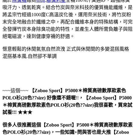
關於
除臭襪
廠商
snug
:
腳臭剋星
全襪100%汗臭通紗，超強除臭
吸汗力、透氣乾爽。結合竹炭與奈米科技的優質機能纖維，是
將孟宗竹經過1000度C高溫炭化後，運用奈米技術，將竹炭粉
末完全地融合於纖維之中，再配合纖維本身的特殊結構，可完
全發揮竹炭本身除臭功能的特性，並產生人體所需負離子與阻
絕電磁波，達到健康穿襪的舒適。
愜意輕鬆的休閒氣氛自然流洩 正式與休閒間的多變混搭風格
混搭基本風.自然卻不單調
~~~這個~~~
【Zoboo Sport】P5000＊棉質高磅數厚款素色
POLO衫(20色?7size)
好像還不錯喔
!!
，
【Zoboo Sport】P5000
＊棉質高磅數厚款素色POLO衫(20色?7size)
我很喜歡，買來試
試看!!! ★★★
很多人很推薦這個【Zoboo Sport】P5000＊棉質高磅數厚款素
色POLO衫(20色?7size)，一些知識+問與答也是大推【Zoboo