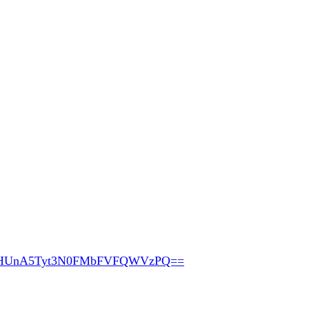
pHUnA5Tyt3N0FMbFVFQWVzPQ==