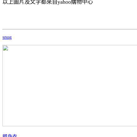
以上圖片及文字都來自yahoo購物中心
snug
塑身衣