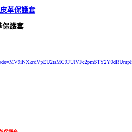
對開式皮革保護套
式皮革保護套
ode=MV9iNXkrdVpEU2tsMC9FUlVFc2pmSTY2Y0dRUm
式皮革保護套