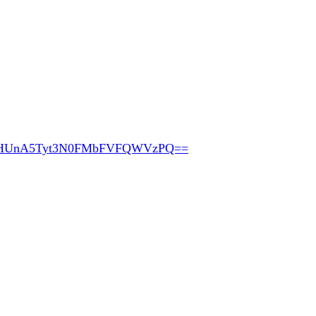
pHUnA5Tyt3N0FMbFVFQWVzPQ==