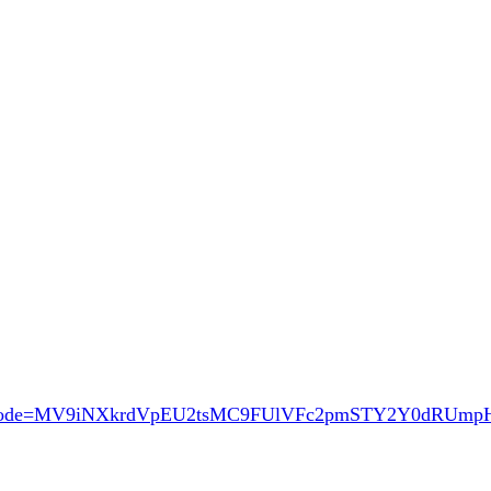
ode=MV9iNXkrdVpEU2tsMC9FUlVFc2pmSTY2Y0dRUm