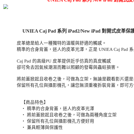
UNIEA Caj Pad 系列 iPad2/New iPad 對開式皮革保
皮革總是給人一種獨特的溫暖與舒適的觸感。
精準的合身背蓋，迷人的皮革光澤，正是 UNIEA Caj Pad
Caj Pad 的高級PU 皮革提供近乎仿真的真皮觸感
卻可免去因氣候潮濕而難以照顧的發霉與蟲蛀損害。
將前蓋掀起且收卷之後，可做為立架，無論是觀看影片還是打
保留所有孔位與攝影機孔，讓您無須重複拆裝背蓋，即可方
【商品特色】
‧ 精準的合身背蓋，迷人的皮革光澤
‧ 將前蓋掀起且收卷之後，可做為兩種角度立架
‧ 保留所有孔位與攝影機孔方便好用
‧ 兼具輕薄與保護性