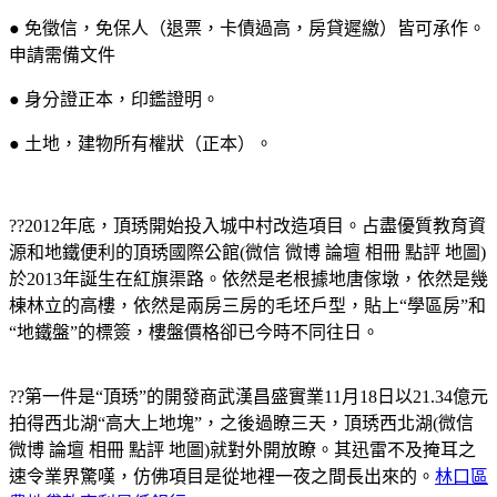
● 免徵信，免保人（退票，卡債過高，房貸遲繳）皆可承作。
申請需備文件
● 身分證正本，印鑑證明。
● 土地，建物所有權狀（正本）。
??2012年底，頂琇開始投入城中村改造項目。占盡優質教育資
源和地鐵便利的
頂琇國際公館(
微信
微博 論壇 相冊 點評 地圖)
於2013年誕生在紅旗渠路。依然是老根據地唐傢墩，依然是幾
棟林立的高樓，依然是兩房三房的毛坯戶型，貼上“學區房”和
“地鐵盤”的標簽，樓盤價格卻已今時不同往日。
??第一件是“頂琇”的開發商武漢昌盛實業11月18日以21.34億元
拍得西北湖“高大上地塊”，之後過瞭三天，
頂琇西北湖(
微信
微博 論壇 相冊 點評 地圖)
就對外開放瞭。其迅雷不及掩耳之
速令業界驚嘆，仿佛項目是從地裡一夜之間長出來的。
林口區