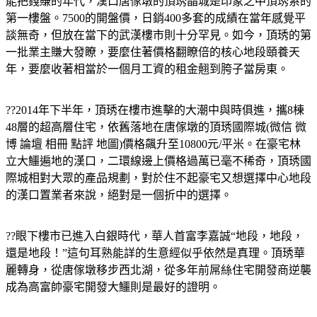
能把錢賺的年代，漢口唐傢墩的頂琇晶城是印象之中頂琇系的
第一樓盤。7500的開盤價，日銷400多套的成績在當年感覺平
談無奇，但放在當下的武漢樓市則十分罕見。如今，頂琇的第
一批業主賺大發瞭，要麼住著價格翻瞭倍的核心地段頤養天
年，要麼收著相當於一個月工資的租金翹到胯子當房東。
??2014年下半年，頂琇在樓市進擊的大潮中與時俱進，攜8棟
48層的超高層住宅，依舊落地在唐傢墩的
頂琇國際城(
微信
微
博 論壇 相冊 點評 地圖)
價格飆升至10800元/平米。在豪宅林
立大鱷遍地的漢口，二環線邊上價格過萬已毫不稀奇，頂琇國
際城相對大眾的產品規劃，對於住不起豪宅又想選擇中心地段
的漢口置業者來說，絕對是一個折中的選擇。
??眼下樓市已進入白銀時代，華人首富李嘉誠“地段，地段，
還是地段！”這句耳熟能詳的生意經似乎依然是真理。頂琇華
麗轉身，從唐傢墩移步西北湖，從多年前屌絲住宅開發商逆襲
成為高富帥豪宅開發大鱷則是最好的證明。