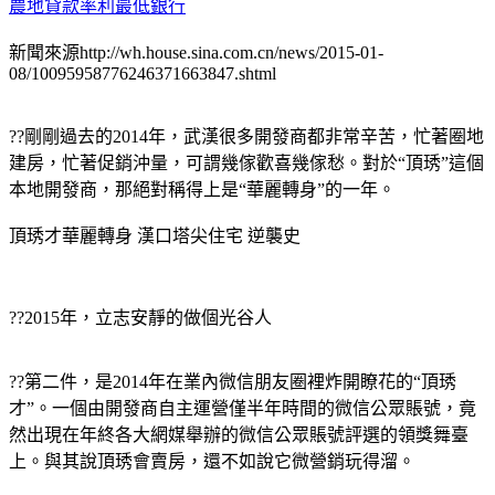
農地貸款率利最低銀行
新聞來源http://wh.house.sina.com.cn/news/2015-01-
08/10095958776246371663847.shtml
??剛剛過去的2014年，武漢很多開發商都非常辛苦，忙著圈地
建房，忙著促銷沖量，可謂幾傢歡喜幾傢愁。對於“頂琇”這個
本地開發商，那絕對稱得上是“華麗轉身”的一年。
頂琇才華麗轉身 漢口塔尖住宅 逆襲史
??2015年，立志安靜的做個光谷人
??第二件，是2014年在業內微信朋友圈裡炸開瞭花的“頂琇
才”。一個由開發商自主運營僅半年時間的微信公眾賬號，竟
然出現在年終各大網媒舉辦的微信公眾賬號評選的領獎舞臺
上。與其說頂琇會賣房，還不如說它微營銷玩得溜。