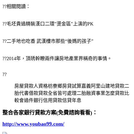
??相關閱讀：
??毛坯貴過精裝漢口二環"燙金區"上演的PK
??二手地也吃香 武漢樓市那些“後媽的孩子”
??2014年，頂琇幹瞭兩件讓房地產業界稱奇的事情。
??
房屋貸款人資格枋寮鄉房貸試算嘉義阿里山建地貸款二
胎代書借款貸款全省皆可處理二胎融資事業怎麼貸款比
較會過件銀行信用貸款信貸年息
整合各家銀行貸款方案(免費諮詢看看)：
http://www.youbao99.com/