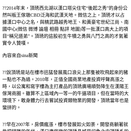
??2014年末，頂琇西北湖以漢口塔尖住宅“後起之秀”的身份公
然叫板王傢墩CBD泛海和武漢天地。微信之上，頂琇才以占
據漢口中心之名，與精武路越秀地王、和黃豪宅世紀江尚、
南
國中心(
微信
微博 論壇 相冊 點評 地圖)
等一批漢口高大上的項
目“稱兄道弟”。頂琇的這股初生牛犢之勇與八鬥之高的才氣著
實令人贊嘆。
內容來自sina新聞
??說頂琇是站在樓市迅猛發展風口浪尖上那隻被吹飛起來的豬
一點也不為過。2010年，正值全國商業地產投資呼聲高漲之
時，以公寓和寫字樓為主打產品的頂琇廣場順勢降生在漢陽王
傢灣商圈。雖算不上區域內一等一的牛逼項目，但在當時的大
環境下，敢身體力行去嘗試投資類物業的開發，頂琇當年也是
蠻拼的。
??早在2007年，房價瘋漲，樓市發展如火如荼，開發商躺著就