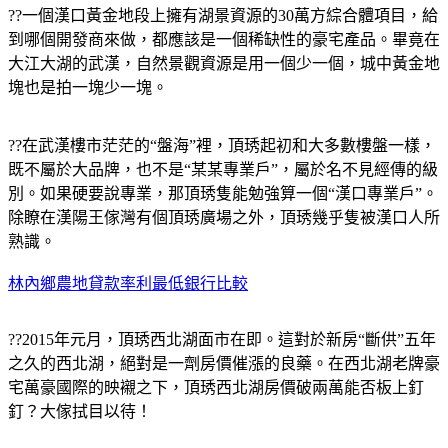
??一個漢口黃金地段上擁有湖景資源的30萬方綜合體項目，給
到哪個開發商來做，都應該是一個稀缺性的豪宅產品。畢竟在
大江大湖的武漢，自然景觀資源是用一個少一個，城中黃金地
塊也是拍一塊少一塊。
??在武漢樓市茫茫的“盤海”裡，頂琇起初和大多數樓盤一樣，
既不屬於大品牌，也不是“某某專業戶”，屬於名不見經傳的級
別。如果硬要說專業，那頂琇隻能勉強算一個“漢口專業戶”。
除瞭在漢陽王傢灣有個頂琇廣場之外，頂琇幾乎隻被漢口人所
熟識。
林內鄉農地貸款率利最低銀行比較
??2015年元月，頂琇西北湖面市在即。這對於新房“斷供”五年
之久的西北湖，絕對是一劑房價催漲的良藥。在西北湖老牌豪
宅萬豪國際的映襯之下，頂琇西北湖房價破兩萬能否板上釘
釘？大傢拭目以待！