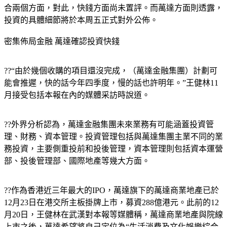
合兩個方面，對此，快錢方面尚未置評。而萬達方面則透露，
投資的具體細節將於本周五正式對外公佈。
密集佈局金融 萬達確認投資快錢
??“由於幾個收購的項目還沒完成，（萬達金融集團）計劃可
能會推遲，快的話今年四季度，慢的話也許明年。”王健林11
月接受包括本報在內的媒體采訪時說道。
??外界分析認為，萬達金融集團未來業務有可能涵蓋投資管
理、財務、資本管理。投資管理包括與萬達集團主業不同的業
務投資，主要側重投前和投後管理，資本管理則包括資本運營
部、投後管理部、國際地產等幾大方面。
??作為香港近三年最大的IPO，萬達旗下的萬達商業地產已於
12月23日在港交所主板掛牌上市，募資288億港元。此前的12
月20日，王健林在武漢對本報等媒體稱，萬達商業地產與院線
上市之後，萬達希望將自己定位為“生活消費及文化娛樂綜合