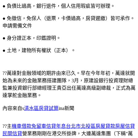
● 負債比過高，銀行退件，個人信用瑕疵皆可辦理。
● 免徵信，免保人（退票，卡債過高，房貸遲繳）皆可承作。
申請需備文件
● 身分證正本，印鑑證明。
● 土地，建物所有權狀（正本）。
??萬達對金融領域的期許由來已久。早在今年年初，萬達就開
始為未來的金融業務搭建團隊，3月，原建設銀行投資理財總
監兼投資銀行部總經理王貴亞出任萬達高級副總裁，正式為萬
達掌舵金融業務。
內容來自s
清水區房貸試算
ina新聞
??主
機車借款免留車信貸年息台北市北投區房屋貸款房屋信貸
民間信貸
營業務剛剛在港交所掛牌，大連萬達集團（下稱“萬