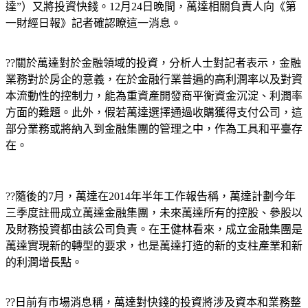
達”）又將投資快錢。12月24日晚間，萬達相關負責人向《第
一財經日報》記者確認瞭這一消息。
??關於萬達對於金融領域的投資，分析人士對記者表示，金融
業務對於房企的意義，在於金融行業普遍的高利潤率以及對資
本流動性的控制力，能為重資產開發商平衡資金沉淀、利潤率
方面的難題。此外，假若萬達選擇通過收購獲得支付公司，這
部分業務或將納入到金融集團的管理之中，作為工具和平臺存
在。
??隨後的7月，萬達在2014年半年工作報告稱，萬達計劃今年
三季度註冊成立萬達金融集團，未來萬達所有的控股、參股以
及財務投資都由該公司負責。在王健林看來，成立金融集團是
萬達實現新的轉型的要求，也是萬達打造的新的支柱產業和新
的利潤增長點。
??日前有市場消息稱，萬達對快錢的投資將涉及資本和業務整