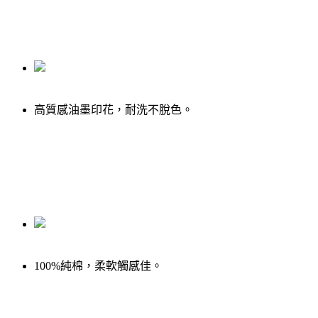
高質感油墨印花，耐洗不脫色。
100%純棉，柔軟觸感佳。