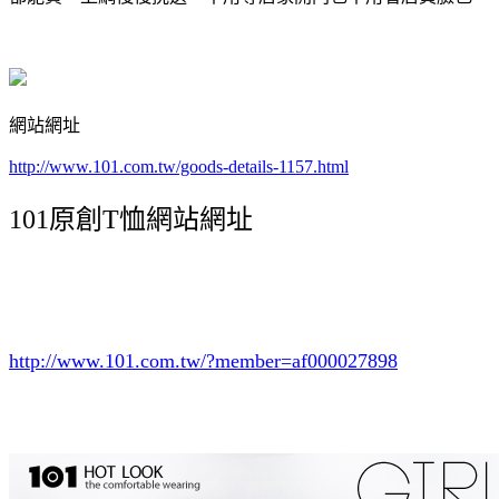
網站網址
http://www.101.com.tw/goods-details-1157.html
101原創T恤網站網址
http://www.101.com.tw/?member=af000027898