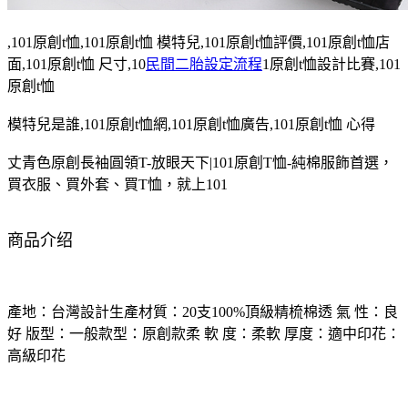
,101原創t恤,101原創t恤 模特兒,101原創t恤評價,101原創t恤店
面,101原創t恤 尺寸,10
民間二胎設定流程
1原創t恤設計比賽,101
原創t恤
模特兒是誰,101原創t恤網,101原創t恤廣告,101原創t恤 心得
丈青色原創長袖圓領T-放眼天下|101原創T恤-純棉服飾首選，
買衣服、買外套、買T恤，就上101
商品介绍
產地：台灣設計生產材質：20支100%頂級精梳棉透 氣 性：良
好 版型：一般款型：原創款柔 軟 度：柔軟 厚度：適中印花：
高級印花