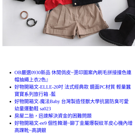
OB嚴選0930新品 休閒俏皮~燙印圖案內刷毛拼接撞色連
帽抽繩上衣2色』
好物開箱文-ELLE-20吋 法式經典款 鏡面PC材質 輕量蠶
寶寶系列旅行箱 -藍
好物開箱文-魔法Baby 台灣製造怪獸大學抗菌防臭可愛
幼童運動鞋 sa023
房屋二胎，迅速解決資金的困難問題
好物開箱文-ee9 個性韓潮~鉚丁金屬爆裂紋羊皮心機內增
高踝靴~高調銀