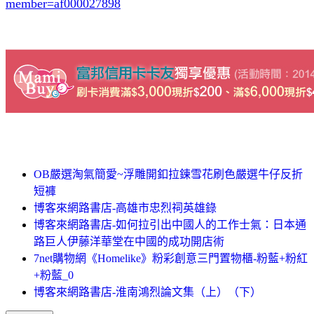
member=af000027898
OB嚴選淘氣簡愛~浮雕開釦拉鍊雪花刷色嚴選牛仔反折
短褲
博客來網路書店-高雄市忠烈祠英雄錄
博客來網路書店-如何拉引出中國人的工作士氣：日本通
路巨人伊藤洋華堂在中國的成功開店術
7net購物網《Homelike》粉彩創意三門置物櫃-粉藍+粉紅
+粉藍_0
博客來網路書店-淮南鴻烈論文集（上）（下）