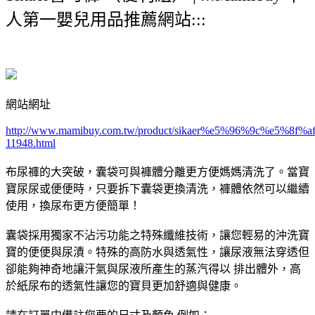
人第一嬰兒用品推薦網站:::
網站網址
http://www.mamibuy.com.tw/product/sikaer%e5%96%9c%e5
11948.html
布尿褲的大突破，囊袋可與褲體分離更方便媽媽清洗了。當寶
寶尿尿或便便時，只要拆下囊袋更換清洗，褲體依然可以繼續
使用，換尿布更方便簡單！
囊袋採用獨家不沾污功能之特殊纖維技術，讓您輕易的沖洗寶
寶的便便與尿漬。特殊的高防水與透氣性，讓尿液無法穿透但
卻能夠神奇地讓汗氣與尿液所產生的蒸汽得以 排出體外，高
於紙尿布的透氣性讓您的寶貝更加舒適與健康。